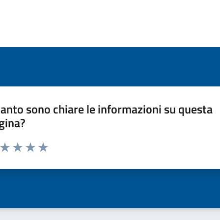
anto sono chiare le informazioni su questa
gina?
a da 1 a 5 stelle la pagina
ta 1 stelle su 5
Valuta 2 stelle su 5
Valuta 3 stelle su 5
Valuta 4 stelle su 5
Valuta 5 stelle su 5