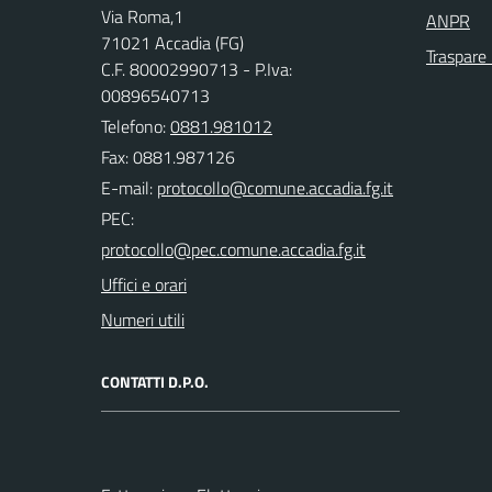
Via Roma,1
ANPR
71021 Accadia (FG)
Traspare
C.F. 80002990713 - P.Iva:
00896540713
Telefono:
0881.981012
Fax: 0881.987126
E-mail:
PEC:
Uffici e orari
Numeri utili
CONTATTI D.P.O.