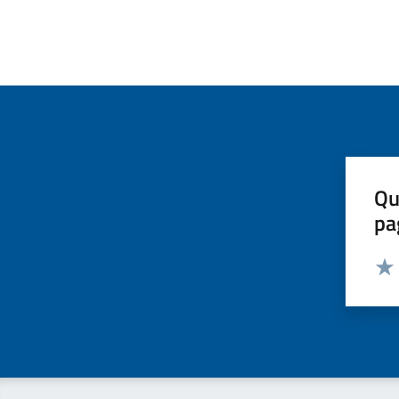
Qu
pa
Valut
Valu