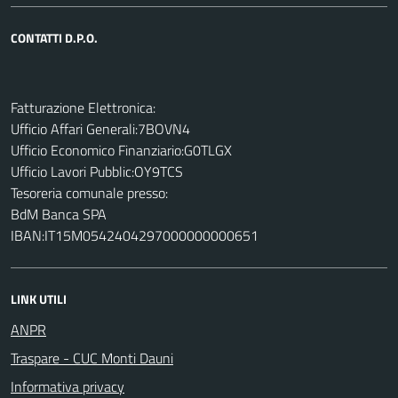
CONTATTI D.P.O.
Fatturazione Elettronica:
Ufficio Affari Generali:7BOVN4
Ufficio Economico Finanziario:G0TLGX
Ufficio Lavori Pubblic:OY9TCS
Tesoreria comunale presso:
BdM Banca SPA
IBAN:IT15M0542404297000000000651
LINK UTILI
ANPR
Traspare - CUC Monti Dauni
Informativa privacy