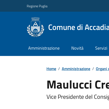
Regione Puglia
Comune di Accadi
Amministrazione
Novità
Servizi
Home
/
Amministrazione
/
Organi 
Maulucci Cr
Vice Presidente del Consig