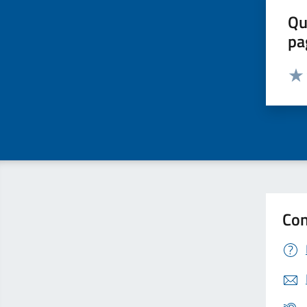
Qu
pa
Valut
Valu
Con