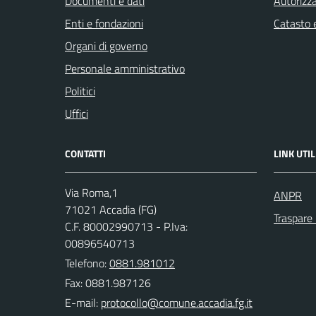
Documenti e dati
Autorizza
Enti e fondazioni
Catasto e
Organi di governo
Personale amministrativo
Politici
Uffici
CONTATTI
LINK UTIL
Via Roma,1
ANPR
71021 Accadia (FG)
Traspare
C.F. 80002990713 - P.Iva:
00896540713
Telefono:
0881.981012
Fax: 0881.987126
E-mail: