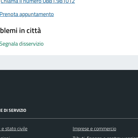
Chiama il numero 0881.981012
Prenota appuntamento
blemi in città
Segnala disservizio
E DI SERVIZIO
e stato civile
Imprese e commercio