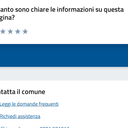
anto sono chiare le informazioni su questa
gina?
a da 1 a 5 stelle la pagina
ta 1 stelle su 5
Valuta 2 stelle su 5
Valuta 3 stelle su 5
Valuta 4 stelle su 5
Valuta 5 stelle su 5
tatta il comune
Leggi le domande frequenti
Richiedi assistenza