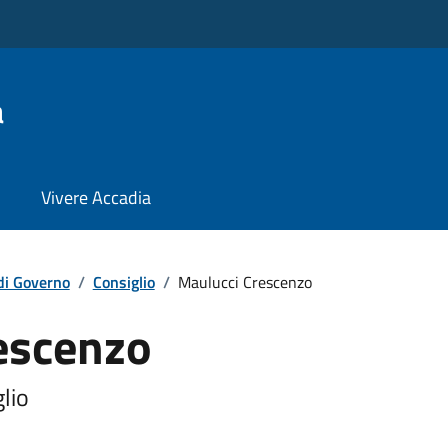
a
Vivere Accadia
di Governo
/
Consiglio
/
Maulucci Crescenzo
escenzo
lio