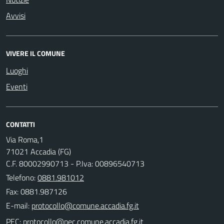
Avvisi
VIVERE IL COMUNE
Luoghi
Eventi
CONTATTI
Via Roma,1
71021 Accadia (FG)
C.F. 80002990713 - P.Iva: 00896540713
Telefono:
0881.981012
Fax: 0881.987126
E-mail:
PEC: