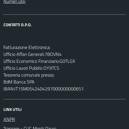
Numeri utili
CONTATTI D.P.O.
Fatturazione Elettronica:
Ufficio Affari Generali:7BOVN4
Ufficio Economico Finanziario:G0TLGX
Ufficio Lavori Pubblic:OY9TCS
Tesoreria comunale presso:
BdM Banca SPA
IBAN:IT15M0542404297000000000651
LINK UTILI
ANPR
Traspare - CUC Monti Dauni