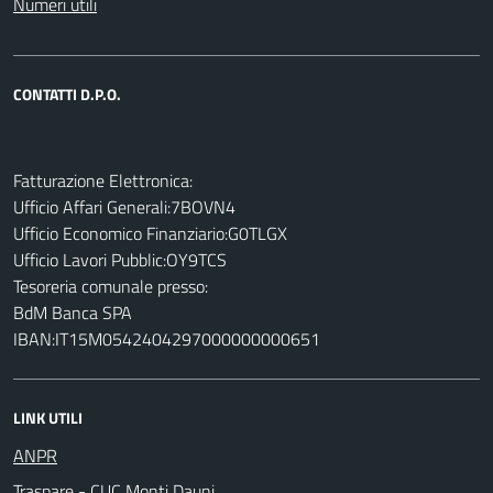
Numeri utili
CONTATTI D.P.O.
Fatturazione Elettronica:
Ufficio Affari Generali:7BOVN4
Ufficio Economico Finanziario:G0TLGX
Ufficio Lavori Pubblic:OY9TCS
Tesoreria comunale presso:
BdM Banca SPA
IBAN:IT15M0542404297000000000651
LINK UTILI
ANPR
Traspare - CUC Monti Dauni