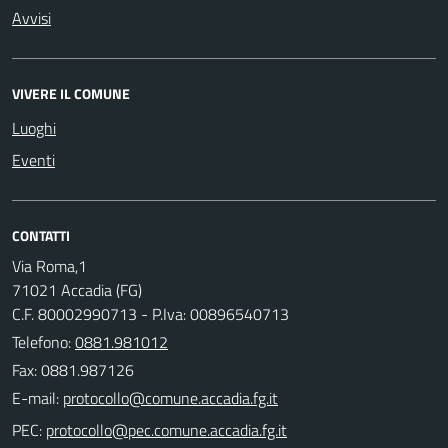
Avvisi
VIVERE IL COMUNE
Luoghi
Eventi
CONTATTI
Via Roma,1
71021 Accadia (FG)
C.F. 80002990713 - P.Iva: 00896540713
Telefono:
0881.981012
Fax: 0881.987126
E-mail:
PEC: