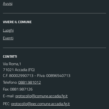
Avvisi
VIVERE IL COMUNE
Luoghi
Eventi
CONTATTI
Via Roma,1
71021 Accadia (FG)
C.F. 80002990713 - P.Iva: 00896540713
Telefono:
0881.981012
Fax: 0881.987126
E-mail:
PEC: