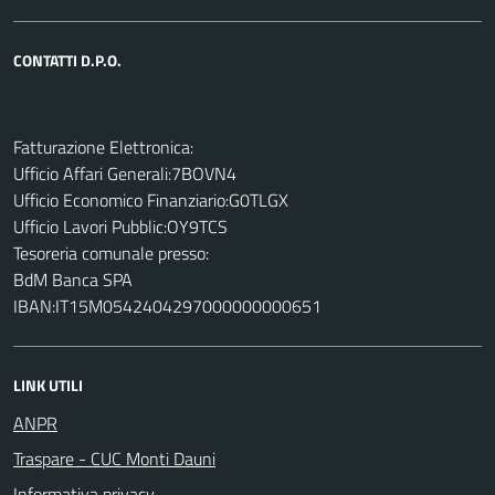
CONTATTI D.P.O.
Fatturazione Elettronica:
Ufficio Affari Generali:7BOVN4
Ufficio Economico Finanziario:G0TLGX
Ufficio Lavori Pubblic:OY9TCS
Tesoreria comunale presso:
BdM Banca SPA
IBAN:IT15M0542404297000000000651
LINK UTILI
ANPR
Traspare - CUC Monti Dauni
Informativa privacy