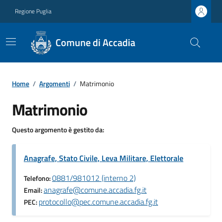
Regione Puglia
Comune di Accadia
Home
/
Argomenti
/
Matrimonio
Matrimonio
Questo argomento è gestito da:
Anagrafe, Stato Civile, Leva Militare, Elettorale
0881/981012 (interno 2)
Telefono:
anagrafe@comune.accadia.fg.it
Email:
protocollo@pec.comune.accadia.fg.it
PEC: