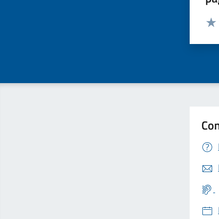
Valut
Valu
Con