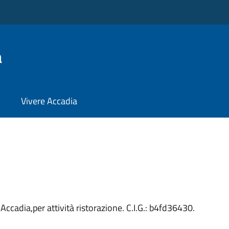
a
Vivere Accadia
cadia,per attività ristorazione. C.I.G.: b4fd36430.