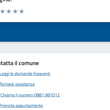
a da 1 a 5 stelle la pagina
ta 1 stelle su 5
Valuta 2 stelle su 5
Valuta 3 stelle su 5
Valuta 4 stelle su 5
Valuta 5 stelle su 5
tatta il comune
Leggi le domande frequenti
Richiedi assistenza
Chiama il numero 0881.981012
Prenota appuntamento