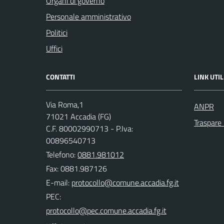
Organi di governo
Personale amministrativo
Politici
Uffici
CONTATTI
LINK UTIL
Via Roma,1
ANPR
71021 Accadia (FG)
Traspare
C.F. 80002990713 - P.Iva:
00896540713
Telefono:
0881.981012
Fax: 0881.987126
E-mail:
PEC: