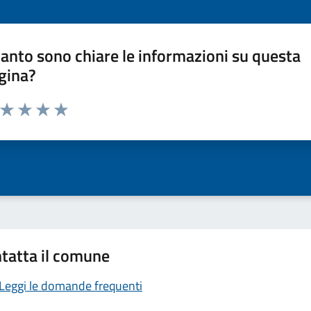
anto sono chiare le informazioni su questa
gina?
a da 1 a 5 stelle la pagina
ta 1 stelle su 5
Valuta 2 stelle su 5
Valuta 3 stelle su 5
Valuta 4 stelle su 5
Valuta 5 stelle su 5
tatta il comune
Leggi le domande frequenti