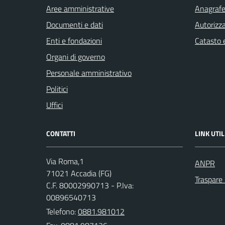
Aree amministrative
Anagrafe 
Documenti e dati
Autorizza
Enti e fondazioni
Catasto e
Organi di governo
Personale amministrativo
Politici
Uffici
CONTATTI
LINK UTIL
Via Roma,1
ANPR
71021 Accadia (FG)
Traspare
C.F. 80002990713 - P.Iva:
00896540713
Telefono:
0881.981012