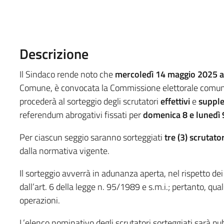
Descrizione
Il Sindaco rende noto che
mercoledì 14 maggio 2025 al
Comune, è convocata la Commissione elettorale comunale
procederà al sorteggio degli scrutatori
effettivi
e
supple
referendum abrogativi fissati per
domenica 8 e lunedì
Per ciascun seggio saranno sorteggiati
tre (3) scrutator
dalla normativa vigente.
Il sorteggio avverrà in adunanza aperta, nel rispetto dei 
dall’art. 6 della legge n. 95/1989 e s.m.i.; pertanto, qual
operazioni.
L’elenco nominativo degli scrutatori sorteggiati sarà pub