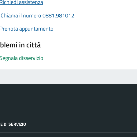
Richiedi assistenza
Chiama il numero 0881.981012
Prenota appuntamento
blemi in città
Segnala disservizio
E DI SERVIZIO