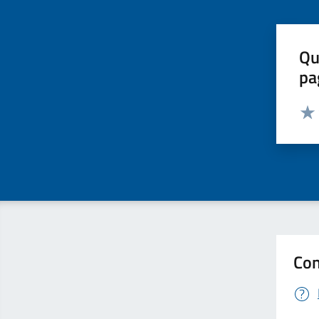
Qu
pa
Valut
Valu
Con