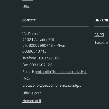
Uffici
CONTATTI
LINK UTIL
Via Roma,1
ANPR
71021 Accadia (FG)
Traspare
C.F. 80002990713 - P.Iva:
00896540713
Telefono:
0881.981012
Fax: 0881.987126
E-mail:
PEC:
Uffici e orari
Numeri utili