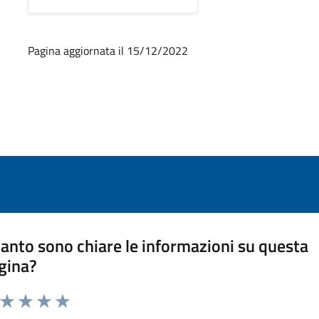
Pagina aggiornata il 15/12/2022
anto sono chiare le informazioni su questa
gina?
a da 1 a 5 stelle la pagina
ta 1 stelle su 5
Valuta 2 stelle su 5
Valuta 3 stelle su 5
Valuta 4 stelle su 5
Valuta 5 stelle su 5