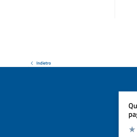
Indietro
Qu
pa
Valut
Valu