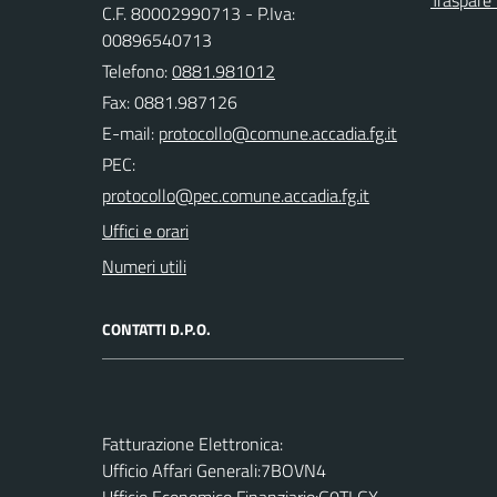
C.F. 80002990713 - P.Iva:
00896540713
Telefono:
0881.981012
Fax: 0881.987126
E-mail:
PEC:
Uffici e orari
Numeri utili
CONTATTI D.P.O.
Fatturazione Elettronica:
Ufficio Affari Generali:7BOVN4
Ufficio Economico Finanziario:G0TLGX