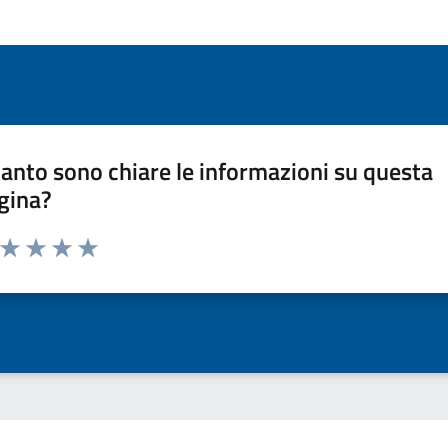
anto sono chiare le informazioni su questa
gina?
a da 1 a 5 stelle la pagina
ta 1 stelle su 5
Valuta 2 stelle su 5
Valuta 3 stelle su 5
Valuta 4 stelle su 5
Valuta 5 stelle su 5