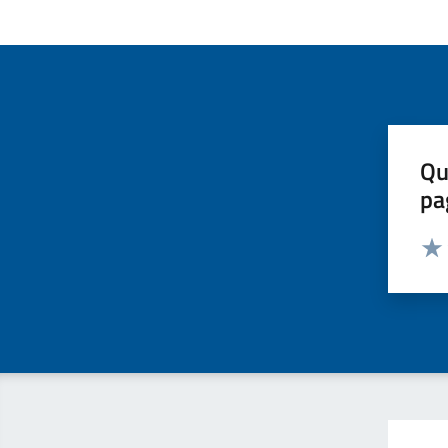
Qu
pa
Valut
Valu