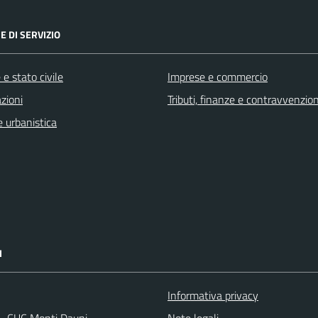
E DI SERVIZIO
e stato civile
Imprese e commercio
zioni
Tributi, finanze e contravvenzion
 urbanistica
I
Informativa privacy
 - CUC Monti Dauni
Note legali