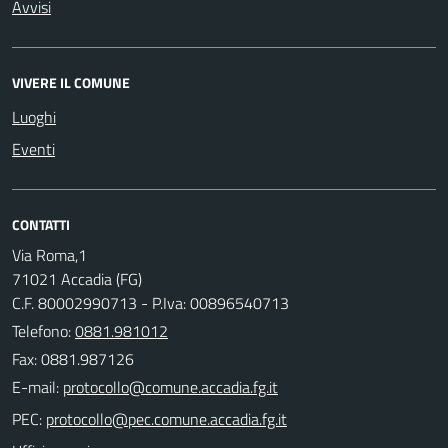
Avvisi
VIVERE IL COMUNE
Luoghi
Eventi
CONTATTI
Via Roma,1
71021 Accadia (FG)
C.F. 80002990713 - P.Iva: 00896540713
Telefono:
0881.981012
Fax: 0881.987126
E-mail:
PEC: