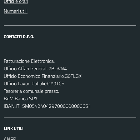
Uffici e orari
Numeri utili
CONTATTI D.P.O.
Fatturazione Elettronica:
Ufficio Affari Generali:7BOVN4
Ufficio Economico Finanziario:G0TLGX
Ufficio Lavori Pubblic:OY9TCS
Tesoreria comunale presso:
BdM Banca SPA
IBAN:IT15M0542404297000000000651
LINK UTILI
ANPR