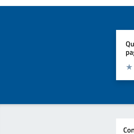
Qu
pa
Valut
Valu
Con