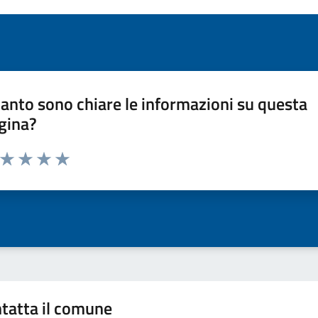
anto sono chiare le informazioni su questa
gina?
a da 1 a 5 stelle la pagina
ta 1 stelle su 5
Valuta 2 stelle su 5
Valuta 3 stelle su 5
Valuta 4 stelle su 5
Valuta 5 stelle su 5
tatta il comune