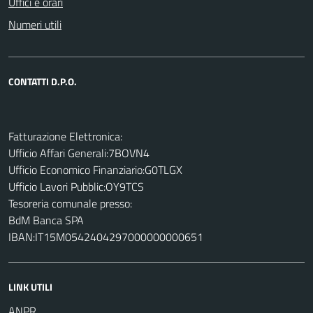
Uffici e orari
Numeri utili
CONTATTI D.P.O.
Fatturazione Elettronica:
Ufficio Affari Generali:7BOVN4
Ufficio Economico Finanziario:G0TLGX
Ufficio Lavori Pubblic:OY9TCS
Tesoreria comunale presso:
BdM Banca SPA
IBAN:IT15M0542404297000000000651
LINK UTILI
ANPR