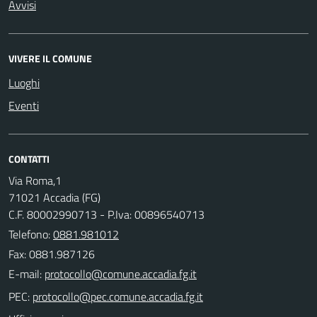
Avvisi
VIVERE IL COMUNE
Luoghi
Eventi
CONTATTI
Via Roma,1
71021 Accadia (FG)
C.F. 80002990713 - P.Iva: 00896540713
Telefono:
0881.981012
Fax: 0881.987126
E-mail:
PEC: