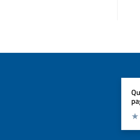
Qu
pa
Valut
Valu