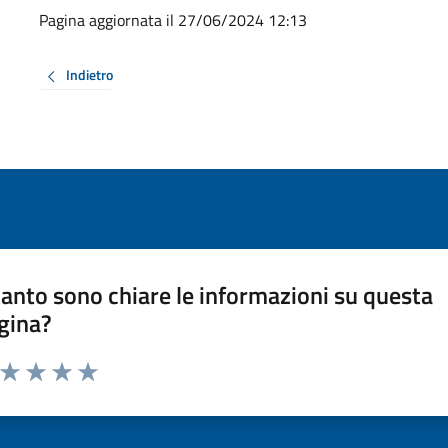
Pagina aggiornata il 27/06/2024 12:13
Indietro
anto sono chiare le informazioni su questa
gina?
a da 1 a 5 stelle la pagina
ta 1 stelle su 5
Valuta 2 stelle su 5
Valuta 3 stelle su 5
Valuta 4 stelle su 5
Valuta 5 stelle su 5