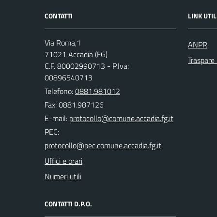
CONTATTI
LINK UTIL
Via Roma,1
ANPR
71021 Accadia (FG)
Traspare
C.F. 80002990713 - P.Iva:
00896540713
Telefono:
0881.981012
Fax: 0881.987126
E-mail:
PEC:
Uffici e orari
Numeri utili
CONTATTI D.P.O.