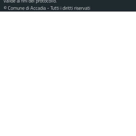
valide ai fini del protocollo.
© Comune di Accadia - Tutti i diritti riservati