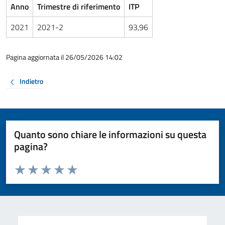
Anno
Trimestre di riferimento
ITP
2021
2021-2
93,96
Pagina aggiornata il 26/05/2026 14:02
Indietro
Quanto sono chiare le informazioni su questa
pagina?
Valuta da 1 a 5 stelle la pagina
Valuta 1 stelle su 5
Valuta 2 stelle su 5
Valuta 3 stelle su 5
Valuta 4 stelle su 5
Valuta 5 stelle su 5