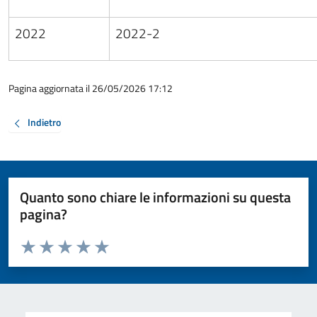
2022
2022-2
Pagina aggiornata il 26/05/2026 17:12
Indietro
Quanto sono chiare le informazioni su questa
pagina?
Valuta da 1 a 5 stelle la pagina
Valuta 1 stelle su 5
Valuta 2 stelle su 5
Valuta 3 stelle su 5
Valuta 4 stelle su 5
Valuta 5 stelle su 5