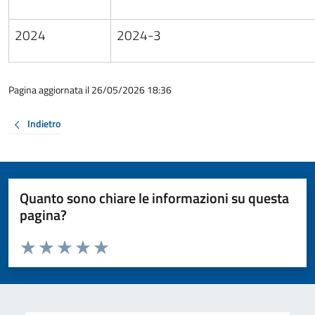
2024
2024-3
Pagina aggiornata il 26/05/2026 18:36
Indietro
Quanto sono chiare le informazioni su questa
pagina?
Valuta da 1 a 5 stelle la pagina
Valuta 1 stelle su 5
Valuta 2 stelle su 5
Valuta 3 stelle su 5
Valuta 4 stelle su 5
Valuta 5 stelle su 5