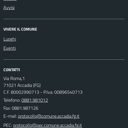
Avvisi
VIVERE IL COMUNE
Luoghi
Eventi
CONTATTI
Via Roma,1
71021 Accadia (FG)
C.F. 80002990713 - P.Iva: 00896540713
Telefono:
0881.981012
Fax: 0881.987126
E-mail:
PEC: