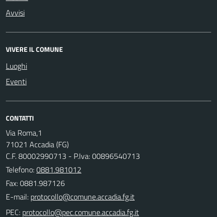
Avvisi
VIVERE IL COMUNE
Luoghi
Eventi
CONTATTI
Via Roma,1
71021 Accadia (FG)
C.F. 80002990713 - P.Iva: 00896540713
Telefono:
0881.981012
Fax: 0881.987126
E-mail:
PEC: